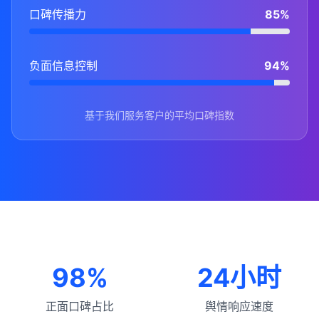
口碑传播力
85%
负面信息控制
94%
基于我们服务客户的平均口碑指数
98%
24小时
正面口碑占比
舆情响应速度