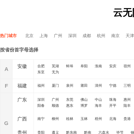
云无
热门城市
北京
上海
广州
深圳
成都
杭州
南京
天津
按省份首字母选择
安徽
合肥
芜湖
蚌埠
阜阳
淮南
安庆
宿州
A
东至
无为
F
福建
福州
厦门
泉州
莆田
漳州
宁德
三明
广东
深圳
广州
东莞
佛山
中山
珠海
惠州
阳春
顺德
惠东
博罗
海丰
开平
陆丰
广西
南宁
柳州
桂林
玉林
梧州
北海
贵港
G
贵州
贵阳
遵义
黔东南
黔南
六盘水
毕节