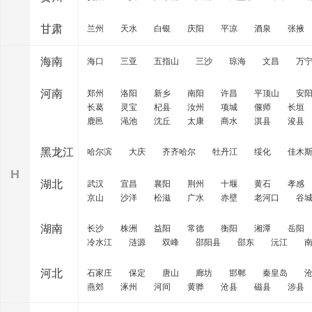
甘肃
兰州
天水
白银
庆阳
平凉
酒泉
张掖
海南
海口
三亚
五指山
三沙
琼海
文昌
万
河南
郑州
洛阳
新乡
南阳
许昌
平顶山
安
长葛
灵宝
杞县
汝州
项城
偃师
长垣
鹿邑
渑池
沈丘
太康
商水
淇县
浚县
黑龙江
哈尔滨
大庆
齐齐哈尔
牡丹江
绥化
佳木
H
湖北
武汉
宜昌
襄阳
荆州
十堰
黄石
孝感
京山
沙洋
松滋
广水
赤壁
老河口
谷
湖南
长沙
株洲
益阳
常德
衡阳
湘潭
岳阳
冷水江
涟源
双峰
邵阳县
邵东
沅江
河北
石家庄
保定
唐山
廊坊
邯郸
秦皇岛
燕郊
涿州
河间
黄骅
沧县
磁县
涉县