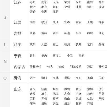
江苏
苏州
南京
无锡
常州
徐州
南通
扬州
新沂
泰兴
如东
邳州
沛县
靖江
建湖
盱眙
金湖
江阴
J
江西
南昌
赣州
九江
宜春
吉安
上饶
萍乡
吉林
长春
吉林
四平
延边
松原
白城
通化
L
辽宁
沈阳
大连
鞍山
锦州
抚顺
营口
盘锦
宁夏
银川
吴忠
石嘴山
中卫
固原
N
内蒙古
呼和浩特
包头
赤峰
鄂尔多斯
通辽
呼伦
Q
青海
西宁
海西
海北
果洛
海东
黄南
玉树
山东
青岛
济南
烟台
潍坊
临沂
淄博
济宁
曹县
单县
肥城
高密
广饶
桓台
莒县
巨野
无棣
齐河
微山
禹城
临邑
乐陵
东平
昌邑
安丘
昌乐
临朐
鄄城