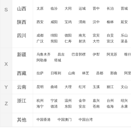
山西
太原
临汾
大同
运城
晋中
长治
晋城
S
陕西
西安
咸阳
宝鸡
渭南
汉中
榆林
延安
四川
成都
绵阳
德阳
南充
宜宾
自贡
乐山
广汉
简阳
仁寿
射洪
大竹
宣汉
渠县
新疆
乌鲁木齐
昌吉
巴音郭楞
伊犁
阿克苏
喀
阿勒泰
塔城
X
西藏
拉萨
日喀则
山南
林芝
昌都
那曲
阿
Y
云南
昆明
曲靖
大理
红河
玉溪
丽江
文山
浙江
杭州
宁波
温州
金华
嘉兴
台州
绍兴
Z
海宁
德清
东阳
安吉
苍南
临海
永康
其他
中国香港
中国澳门
中国台湾